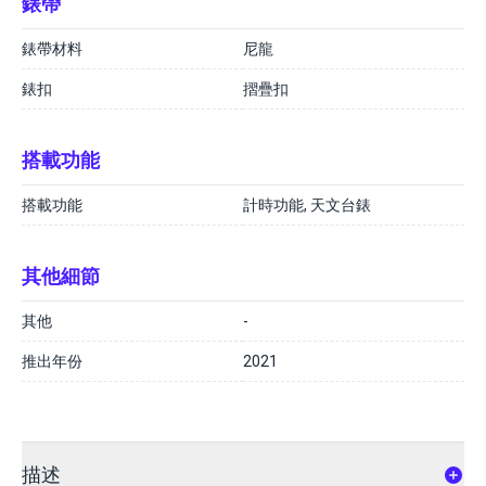
錶帶
錶帶材料
尼龍
錶扣
摺疊扣
搭載功能
搭載功能
計時功能, 天文台錶
其他細節
其他
-
推出年份
2021
描述