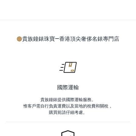
貴族鐘錶珠寶—香港頂尖奢侈名錶專門店
國際運輸
貴族鐘錶提供國際運輸服務。
惟客戶需自行負責運費以及當地的稅費和關稅，
購買前請仔細考慮。