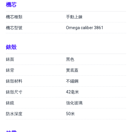
機芯
機芯種類
手動上鍊
機芯型號
Omega caliber 3861
錶殼
錶面
黑色
錶背
實底蓋
錶殼材料
不鏽鋼
錶殼尺寸
42毫米
錶鏡
強化玻璃
防水深度
50米