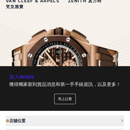
VAN CLEEF & ARPELS
ZENITH 真力時
梵克雅寶
加入Aristo
獲得獨家新到貨品消息和第一手手錶資訊，以及更多！
馬上註冊
店舖位置