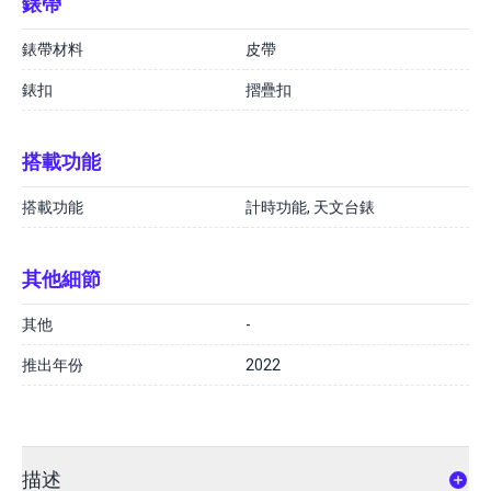
錶帶
錶帶材料
皮帶
錶扣
摺疊扣
搭載功能
搭載功能
計時功能, 天文台錶
其他細節
其他
-
推出年份
2022
描述