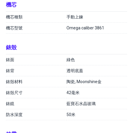
機芯
機芯種類
手動上鍊
機芯型號
Omega caliber 3861
錶殼
錶面
綠色
錶背
透明底蓋
錶殼材料
陶瓷, Moonshine金
錶殼尺寸
42毫米
錶鏡
藍寶石水晶玻璃
防水深度
50米