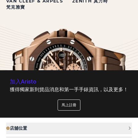
VAN CLEEF & ARPELS
ZENITH 真力時
梵克雅寶
加入Aristo
獲得獨家新到貨品消息和第一手手錶資訊，以及更多！
馬上註冊
店舖位置