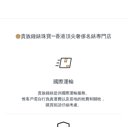
貴族鐘錶珠寶—香港頂尖奢侈名錶專門店
國際運輸
貴族鐘錶提供國際運輸服務。
惟客戶需自行負責運費以及當地的稅費和關稅，
購買前請仔細考慮。