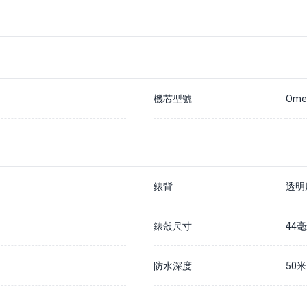
支付20%訂金以確保您在該手錶的預訂佇列中
除非我們無法履行您的訂單，否則訂金不予退還
通常情況下，我們預計訂購時間為 7 - 14 個工作日內
如果需要更長訂購時間，我們會儘快通知您
請在貨到公司的30天內結清全款，否則訂金將被沒收並不予退還
詳情請瀏覽我們的
預購訂金政策
機芯型號
Omeg
錶背
透明
錶殼尺寸
44
防水深度
50米