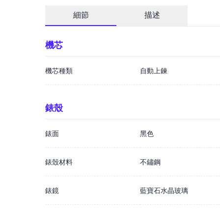
細節
描述
機芯
機芯種類
自動上鍊
錶殼
錶面
黑色
錶殼材料
不鏽鋼
錶鏡
藍寶石水晶玻璃