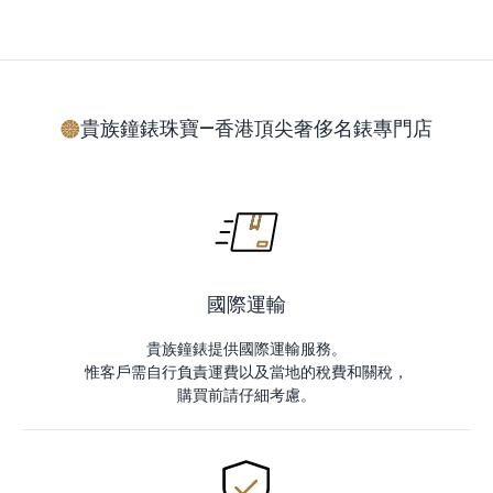
貴族鐘錶珠寶—香港頂尖奢侈名錶專門店
國際運輸
貴族鐘錶提供國際運輸服務。
惟客戶需自行負責運費以及當地的稅費和關稅，
購買前請仔細考慮。