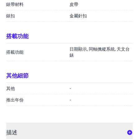
錶帶材料
皮帶
錶扣
金屬針扣
搭載功能
日期顯示, 同軸擒縱系統, 天文台
搭載功能
錶
其他細節
其他
-
推出年份
-
描述