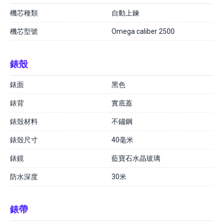
機芯種類
自動上鍊
機芯型號
Omega caliber 2500
錶殼
錶面
黑色
錶背
實底蓋
錶殼材料
不鏽鋼
錶殼尺寸
40毫米
錶鏡
藍寶石水晶玻璃
防水深度
30米
錶帶