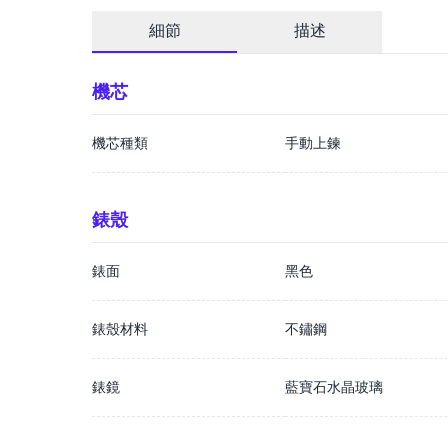
細節
描述
機芯
機芯種類
手動上鍊
錶殼
錶面
黑色
錶殼材料
不鏽鋼
錶鏡
藍寶石水晶玻璃