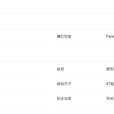
機芯型號
Pane
錶背
透明
錶殼尺寸
47
防水深度
30米