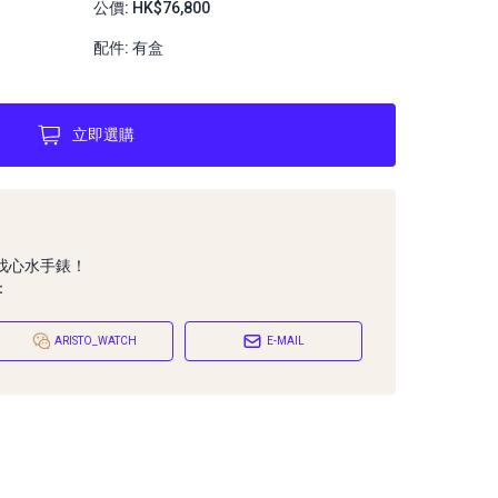
公價: HK$76,800
配件: 有盒
立即選購
找心水手錶！
：
ARISTO_WATCH
E-MAIL