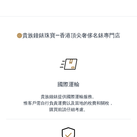
貴族鐘錶珠寶—香港頂尖奢侈名錶專門店
國際運輸
貴族鐘錶提供國際運輸服務。
惟客戶需自行負責運費以及當地的稅費和關稅，
購買前請仔細考慮。