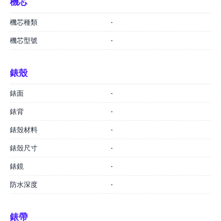
機芯
機芯種類
-
機芯型號
-
錶殼
錶面
-
錶背
-
錶殼材料
-
錶殼尺寸
-
錶鏡
-
防水深度
-
錶帶