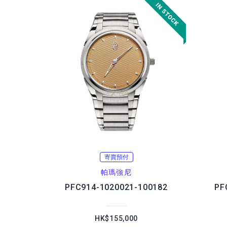
寄賣預付
帕瑪強尼
PFC914-1020021-100182
PF
HK$155,000