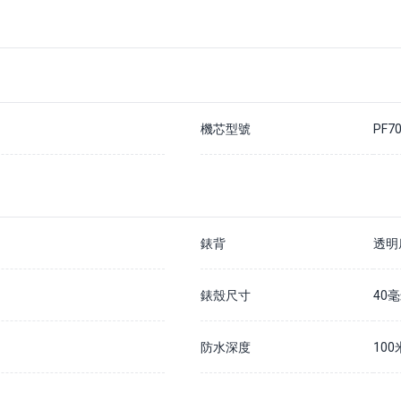
支付20%訂金以確保您在該手錶的預訂佇列中
除非我們無法履行您的訂單，否則訂金不予退還
通常情況下，我們預計訂購時間為 7 - 14 個工作日內
如果需要更長訂購時間，我們會儘快通知您
請在貨到公司的30天內結清全款，否則訂金將被沒收並不予退還
詳情請瀏覽我們的
預購訂金政策
機芯型號
PF7
錶背
透明
錶殼尺寸
40
防水深度
100