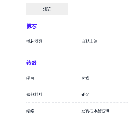
細節
機芯
機芯種類
自動上鍊
錶殼
錶面
灰色
錶殼材料
鉑金
錶鏡
藍寶石水晶玻璃