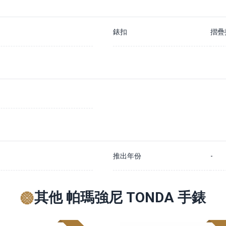
錶扣
摺疊
推出年份
-
其他 帕瑪強尼 TONDA 手錶