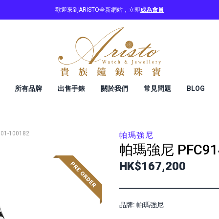
歡迎來到ARISTO全新網站，立即
成為會員
所有品牌
出售手錶
關於我們
常見問題
BLOG
001-100182
帕瑪強尼
帕瑪強尼
PFC91
HK$167,200
品牌: 帕瑪強尼