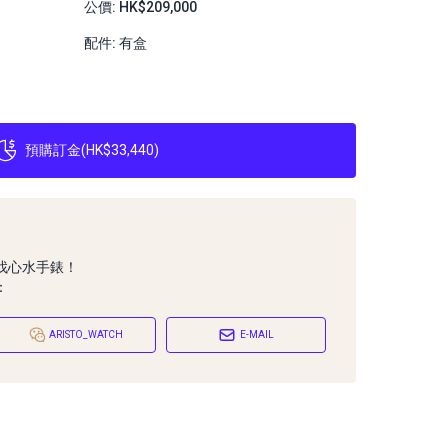
公價: HK$209,000
配件: 有盒
預購訂金
(
HK$33,440
)
找心水手錶！
：
ARISTO_WATCH
E-MAIL