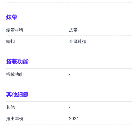
錶帶
錶帶材料
皮帶
錶扣
金屬針扣
搭載功能
搭載功能
-
其他細節
其他
-
推出年份
2024