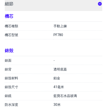
細節
機芯
機芯種類
手動上鍊
機芯型號
PF780
錶殼
錶面
-
錶背
透明底蓋
錶殼材料
鉑金
錶殼尺寸
41毫米
錶鏡
藍寶石水晶玻璃
防水深度
30米