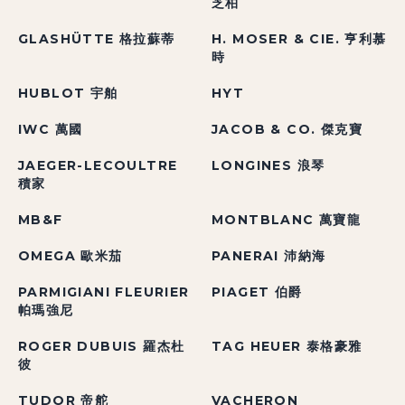
芝柏
GLASHÜTTE 格拉蘇蒂
H. MOSER & CIE. 亨利慕
時
HUBLOT 宇舶
HYT
IWC 萬國
JACOB & CO. 傑克寶
JAEGER-LECOULTRE
LONGINES 浪琴
積家
MB&F
MONTBLANC 萬寶龍
OMEGA 歐米茄
PANERAI 沛納海
PARMIGIANI FLEURIER
PIAGET 伯爵
帕瑪強尼
ROGER DUBUIS 羅杰杜
TAG HEUER 泰格豪雅
彼
TUDOR 帝舵
VACHERON