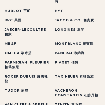
時
HUBLOT 宇舶
HYT
IWC 萬國
JACOB & CO. 傑克寶
JAEGER-LECOULTRE
LONGINES 浪琴
積家
MB&F
MONTBLANC 萬寶龍
OMEGA 歐米茄
PANERAI 沛納海
PARMIGIANI FLEURIER
PIAGET 伯爵
帕瑪強尼
ROGER DUBUIS 羅杰杜
TAG HEUER 泰格豪雅
彼
TUDOR 帝舵
VACHERON
CONSTANTIN 江詩丹頓
VAN CLEEF & ARPELS
ZENITH 真力時