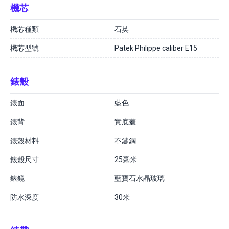
機芯
機芯種類
石英
機芯型號
Patek Philippe caliber E15
錶殼
錶面
藍色
錶背
實底蓋
錶殼材料
不鏽鋼
錶殼尺寸
25毫米
錶鏡
藍寶石水晶玻璃
防水深度
30米