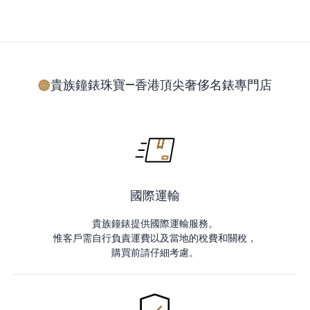
貴族鐘錶珠寶—香港頂尖奢侈名錶專門店
國際運輸
貴族鐘錶提供國際運輸服務。
惟客戶需自行負責運費以及當地的稅費和關稅，
購買前請仔細考慮。