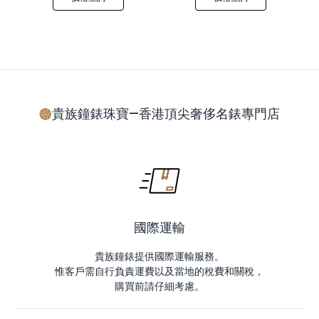
貴族鐘錶珠寶—香港頂尖奢侈名錶專門店
國際運輸
貴族鐘錶提供國際運輸服務。
惟客戶需自行負責運費以及當地的稅費和關稅，
購買前請仔細考慮。