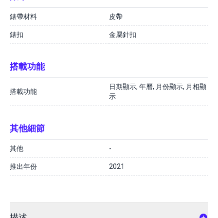
錶帶材料
皮帶
錶扣
金屬針扣
搭載功能
日期顯示, 年曆, 月份顯示, 月相顯
搭載功能
示
其他細節
其他
-
推出年份
2021
描述