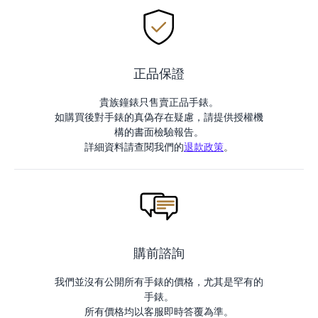
正品保證
貴族鐘錶只售賣正品手錶。
如購買後對手錶的真偽存在疑慮，請提供授權機
構的書面檢驗報告。
詳細資料請查閱我們的
退款政策
。
購前諮詢
我們並沒有公開所有手錶的價格，尤其是罕有的
手錶。
所有價格均以客服即時答覆為準。