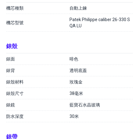
機芯種類
自動上鍊
Patek Philippe caliber 26-330 S
機芯型號
QA LU
錶殼
錶面
啡色
錶背
透明底蓋
錶殼材料
玫瑰金
錶殼尺寸
38毫米
錶鏡
藍寶石水晶玻璃
防水深度
30米
錶帶