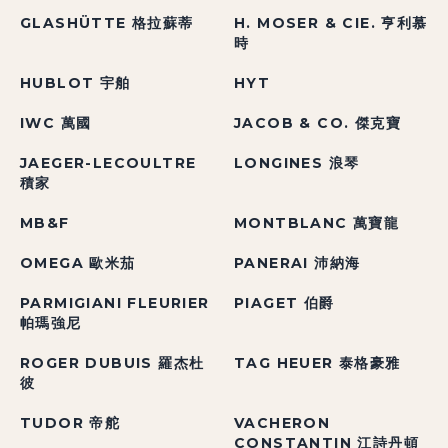
GLASHÜTTE 格拉蘇蒂
H. MOSER & CIE. 亨利慕
時
HUBLOT 宇舶
HYT
IWC 萬國
JACOB & CO. 傑克寶
JAEGER-LECOULTRE
LONGINES 浪琴
積家
MB&F
MONTBLANC 萬寶龍
OMEGA 歐米茄
PANERAI 沛納海
PARMIGIANI FLEURIER
PIAGET 伯爵
帕瑪強尼
ROGER DUBUIS 羅杰杜
TAG HEUER 泰格豪雅
彼
TUDOR 帝舵
VACHERON
CONSTANTIN 江詩丹頓