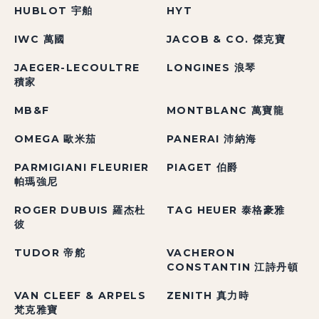
HUBLOT 宇舶
HYT
IWC 萬國
JACOB & CO. 傑克寶
JAEGER-LECOULTRE
LONGINES 浪琴
積家
MB&F
MONTBLANC 萬寶龍
OMEGA 歐米茄
PANERAI 沛納海
PARMIGIANI FLEURIER
PIAGET 伯爵
帕瑪強尼
ROGER DUBUIS 羅杰杜
TAG HEUER 泰格豪雅
彼
TUDOR 帝舵
VACHERON
CONSTANTIN 江詩丹頓
VAN CLEEF & ARPELS
ZENITH 真力時
梵克雅寶