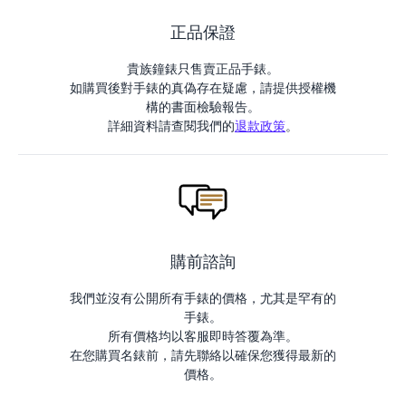
正品保證
貴族鐘錶只售賣正品手錶。
如購買後對手錶的真偽存在疑慮，請提供授權機
構的書面檢驗報告。
詳細資料請查閱我們的
退款政策
。
購前諮詢
我們並沒有公開所有手錶的價格，尤其是罕有的
手錶。
所有價格均以客服即時答覆為準。
在您購買名錶前，請先聯絡以確保您獲得最新的
價格。