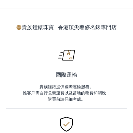
貴族鐘錶珠寶—香港頂尖奢侈名錶專門店
國際運輸
貴族鐘錶提供國際運輸服務。
惟客戶需自行負責運費以及當地的稅費和關稅，
購買前請仔細考慮。