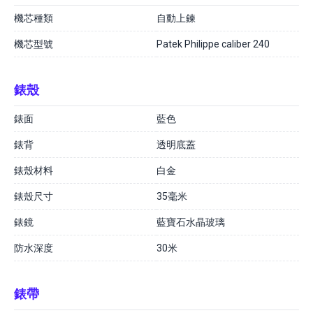
機芯種類
自動上鍊
機芯型號
Patek Philippe caliber 240
錶殼
錶面
藍色
錶背
透明底蓋
錶殼材料
白金
錶殼尺寸
35毫米
錶鏡
藍寶石水晶玻璃
防水深度
30米
錶帶