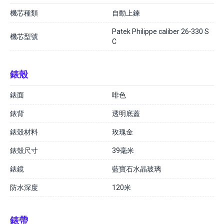
機芯種類
自動上鍊
Patek Philippe caliber 26‑330 S
機芯型號
C
錶殼
錶面
啡色
錶背
透明底蓋
錶殼材料
玫瑰金
錶殼尺寸
39毫米
錶鏡
藍寶石水晶玻璃
防水深度
120米
錶帶