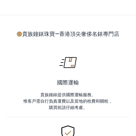
貴族鐘錶珠寶—香港頂尖奢侈名錶專門店
國際運輸
貴族鐘錶提供國際運輸服務。
惟客戶需自行負責運費以及當地的稅費和關稅，
購買前請仔細考慮。