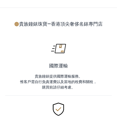
貴族鐘錶珠寶—香港頂尖奢侈名錶專門店
國際運輸
貴族鐘錶提供國際運輸服務。
惟客戶需自行負責運費以及當地的稅費和關稅，
購買前請仔細考慮。