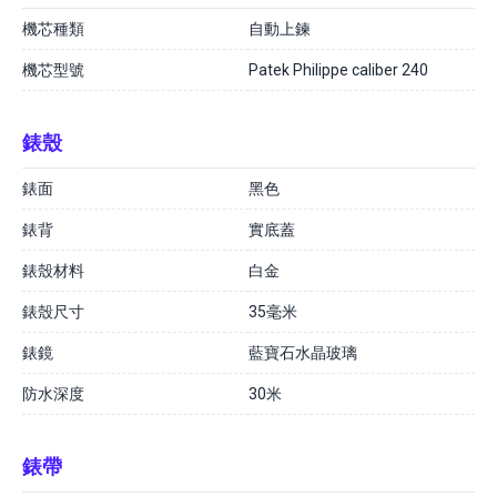
機芯種類
自動上鍊
機芯型號
Patek Philippe caliber 240
錶殼
錶面
黑色
錶背
實底蓋
錶殼材料
白金
錶殼尺寸
35毫米
錶鏡
藍寶石水晶玻璃
防水深度
30米
錶帶