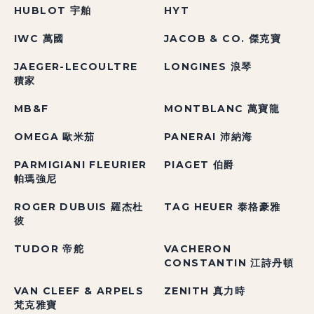
HUBLOT 宇舶
HYT
IWC 萬國
JACOB & CO. 傑克寶
JAEGER-LECOULTRE
LONGINES 浪琴
積家
MB&F
MONTBLANC 萬寶龍
OMEGA 歐米茄
PANERAI 沛納海
PARMIGIANI FLEURIER
PIAGET 伯爵
帕瑪強尼
ROGER DUBUIS 羅杰杜
TAG HEUER 泰格豪雅
彼
TUDOR 帝舵
VACHERON
CONSTANTIN 江詩丹頓
VAN CLEEF & ARPELS
ZENITH 真力時
梵克雅寶