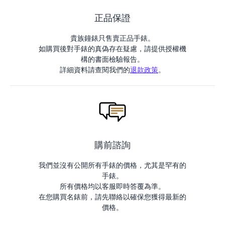
正品保證
貴族鐘錶只售賣正品手錶。
如購買後對手錶的真偽存在疑慮，請提供授權機
構的書面檢驗報告。
詳細資料請查閱我們的
退款政策
。
購前諮詢
我們並沒有公開所有手錶的價格，尤其是罕有的
手錶。
所有價格均以客服即時答覆為準。
在您購買名錶前，請先聯絡以確保您獲得最新的
價格。