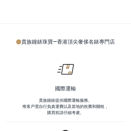
貴族鐘錶珠寶—香港頂尖奢侈名錶專門店
國際運輸
貴族鐘錶提供國際運輸服務。
惟客戶需自行負責運費以及當地的稅費和關稅，
購買前請仔細考慮。