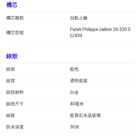
機芯
機芯種類
自動上鍊
Patek Philippe caliber 26‑330 S
機芯型號
C/434
錶殼
錶面
藍色
錶背
透明底蓋
錶殼材料
白金
錶殼尺寸
40毫米
錶鏡
藍寶石水晶玻璃
防水深度
30米