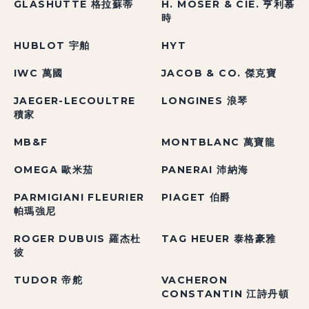
GLASHÜTTE 格拉蘇蒂
H. MOSER & CIE. 亨利慕
時
HUBLOT 宇舶
HYT
IWC 萬國
JACOB & CO. 傑克寶
JAEGER-LECOULTRE
LONGINES 浪琴
積家
MB&F
MONTBLANC 萬寶龍
OMEGA 歐米茄
PANERAI 沛納海
PARMIGIANI FLEURIER
PIAGET 伯爵
帕瑪強尼
ROGER DUBUIS 羅杰杜
TAG HEUER 泰格豪雅
彼
TUDOR 帝舵
VACHERON
CONSTANTIN 江詩丹頓