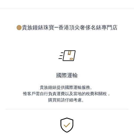
貴族鐘錶珠寶—香港頂尖奢侈名錶專門店
國際運輸
貴族鐘錶提供國際運輸服務。
惟客戶需自行負責運費以及當地的稅費和關稅，
購買前請仔細考慮。