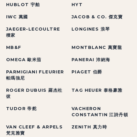
HUBLOT 宇舶
HYT
IWC 萬國
JACOB & CO. 傑克寶
JAEGER-LECOULTRE
LONGINES 浪琴
積家
MB&F
MONTBLANC 萬寶龍
OMEGA 歐米茄
PANERAI 沛納海
PARMIGIANI FLEURIER
PIAGET 伯爵
帕瑪強尼
ROGER DUBUIS 羅杰杜
TAG HEUER 泰格豪雅
彼
TUDOR 帝舵
VACHERON
CONSTANTIN 江詩丹頓
VAN CLEEF & ARPELS
ZENITH 真力時
梵克雅寶