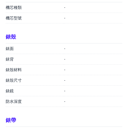
機芯種類
-
機芯型號
-
錶殼
錶面
-
錶背
-
錶殼材料
-
錶殼尺寸
-
錶鏡
-
防水深度
-
錶帶