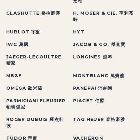
芝柏
GLASHÜTTE 格拉蘇蒂
H. MOSER & CIE. 亨利慕
時
HUBLOT 宇舶
HYT
IWC 萬國
JACOB & CO. 傑克寶
JAEGER-LECOULTRE
LONGINES 浪琴
積家
MB&F
MONTBLANC 萬寶龍
OMEGA 歐米茄
PANERAI 沛納海
PARMIGIANI FLEURIER
PIAGET 伯爵
帕瑪強尼
ROGER DUBUIS 羅杰杜
TAG HEUER 泰格豪雅
彼
TUDOR 帝舵
VACHERON