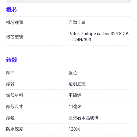
機芯
機芯種類
自動上鍊
Patek Philippe caliber 324 S QA
機芯型號
LU 24H/303
錶殼
錶面
藍色
錶背
透明底蓋
錶殼材料
不鏽鋼
錶殼尺寸
41毫米
錶鏡
藍寶石水晶玻璃
防水深度
120米