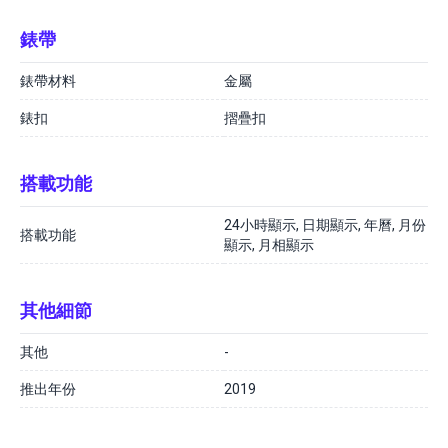
錶帶
錶帶材料
金屬
錶扣
摺疊扣
搭載功能
24小時顯示, 日期顯示, 年曆, 月份
搭載功能
顯示, 月相顯示
其他細節
其他
-
推出年份
2019