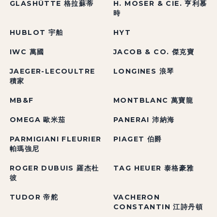
GLASHÜTTE 格拉蘇蒂
H. MOSER & CIE. 亨利慕
時
HUBLOT 宇舶
HYT
IWC 萬國
JACOB & CO. 傑克寶
JAEGER-LECOULTRE
LONGINES 浪琴
積家
MB&F
MONTBLANC 萬寶龍
OMEGA 歐米茄
PANERAI 沛納海
PARMIGIANI FLEURIER
PIAGET 伯爵
帕瑪強尼
ROGER DUBUIS 羅杰杜
TAG HEUER 泰格豪雅
彼
TUDOR 帝舵
VACHERON
CONSTANTIN 江詩丹頓