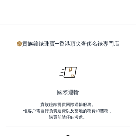
貴族鐘錶珠寶—香港頂尖奢侈名錶專門店
國際運輸
貴族鐘錶提供國際運輸服務。
惟客戶需自行負責運費以及當地的稅費和關稅，
購買前請仔細考慮。