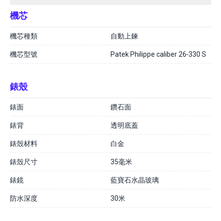
機芯
機芯種類
自動上鍊
機芯型號
Patek Philippe caliber 26‑330 S
錶殼
錶面
鑽石面
錶背
透明底蓋
錶殼材料
白金
錶殼尺寸
35毫米
錶鏡
藍寶石水晶玻璃
防水深度
30米