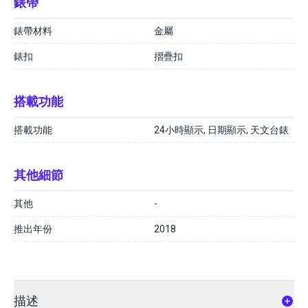
錶帶
錶帶材料
金屬
錶扣
摺疊扣
搭載功能
搭載功能
24小時顯示, 日期顯示, 天文台錶
其他細節
其他
-
推出年份
2018
描述