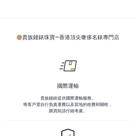
貴族鐘錶珠寶—香港頂尖奢侈名錶專門店
國際運輸
貴族鐘錶提供國際運輸服務。
惟客戶需自行負責運費以及當地的稅費和關稅，
購買前請仔細考慮。