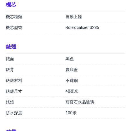
機芯
機芯種類
自動上鍊
機芯型號
Rolex caliber 3285
錶殼
錶面
黑色
錶背
實底蓋
錶殼材料
不鏽鋼
錶殼尺寸
40毫米
錶鏡
藍寶石水晶玻璃
防水深度
100米