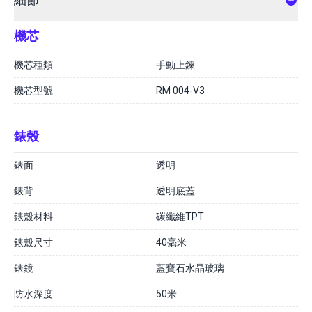
機芯
機芯種類
手動上鍊
機芯型號
RM 004-V3
錶殼
錶面
透明
錶背
透明底蓋
錶殼材料
碳纖維TPT
錶殼尺寸
40毫米
錶鏡
藍寶石水晶玻璃
防水深度
50米