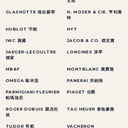
芝柏
GLASHÜTTE 格拉蘇蒂
H. MOSER & CIE. 亨利慕
時
HUBLOT 宇舶
HYT
IWC 萬國
JACOB & CO. 傑克寶
JAEGER-LECOULTRE
LONGINES 浪琴
積家
MB&F
MONTBLANC 萬寶龍
OMEGA 歐米茄
PANERAI 沛納海
PARMIGIANI FLEURIER
PIAGET 伯爵
帕瑪強尼
ROGER DUBUIS 羅杰杜
TAG HEUER 泰格豪雅
彼
TUDOR 帝舵
VACHERON