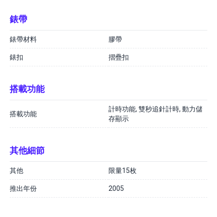
錶帶
錶帶材料
膠帶
錶扣
摺疊扣
搭載功能
計時功能, 雙秒追針計時, 動力儲
搭載功能
存顯示
其他細節
其他
限量15枚
推出年份
2005