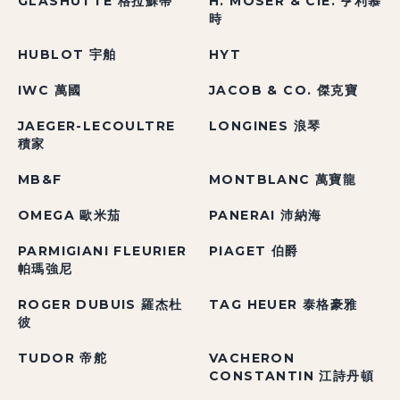
GLASHÜTTE 格拉蘇蒂
H. MOSER & CIE. 亨利慕
時
HUBLOT 宇舶
HYT
IWC 萬國
JACOB & CO. 傑克寶
JAEGER-LECOULTRE
LONGINES 浪琴
積家
MB&F
MONTBLANC 萬寶龍
OMEGA 歐米茄
PANERAI 沛納海
PARMIGIANI FLEURIER
PIAGET 伯爵
帕瑪強尼
ROGER DUBUIS 羅杰杜
TAG HEUER 泰格豪雅
彼
TUDOR 帝舵
VACHERON
CONSTANTIN 江詩丹頓