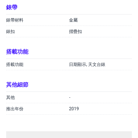
錶帶
錶帶材料
金屬
錶扣
摺疊扣
搭載功能
搭載功能
日期顯示, 天文台錶
其他細節
其他
-
推出年份
2019