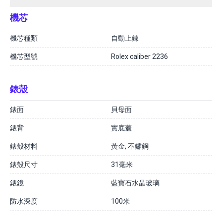
機芯
機芯種類
自動上鍊
機芯型號
Rolex caliber 2236
錶殼
錶面
貝母面
錶背
實底蓋
錶殼材料
黃金, 不鏽鋼
錶殼尺寸
31毫米
錶鏡
藍寶石水晶玻璃
防水深度
100米