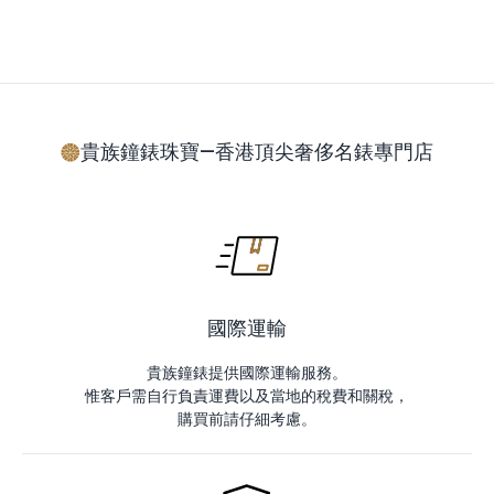
貴族鐘錶珠寶—香港頂尖奢侈名錶專門店
國際運輸
貴族鐘錶提供國際運輸服務。
惟客戶需自行負責運費以及當地的稅費和關稅，
購買前請仔細考慮。