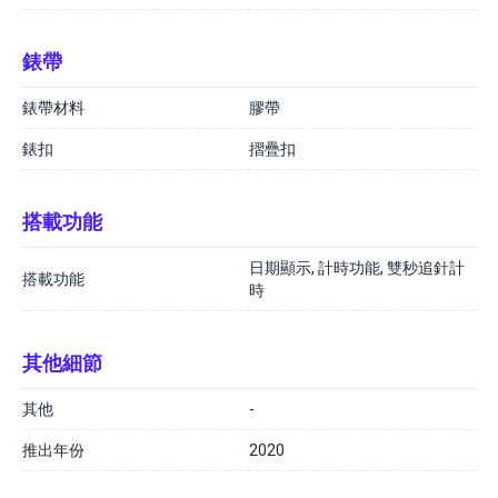
錶帶
錶帶材料
膠帶
錶扣
摺疊扣
搭載功能
日期顯示, 計時功能, 雙秒追針計
搭載功能
時
其他細節
其他
-
推出年份
2020