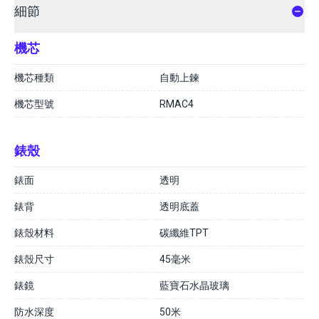
細節
機芯
機芯種類
自動上鍊
機芯型號
RMAC4
錶殼
錶面
透明
錶背
透明底蓋
錶殼材料
碳纖維TPT
錶殼尺寸
45毫米
錶鏡
藍寶石水晶玻璃
防水深度
50米