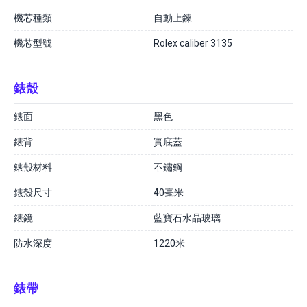
機芯種類
自動上鍊
機芯型號
Rolex caliber 3135
錶殼
錶面
黑色
錶背
實底蓋
錶殼材料
不鏽鋼
錶殼尺寸
40毫米
錶鏡
藍寶石水晶玻璃
防水深度
1220米
錶帶