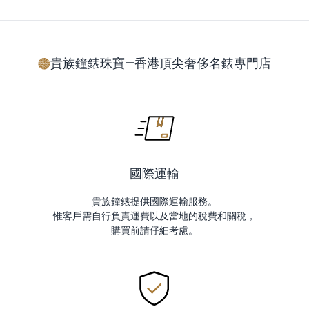
貴族鐘錶珠寶—香港頂尖奢侈名錶專門店
國際運輸
貴族鐘錶提供國際運輸服務。
惟客戶需自行負責運費以及當地的稅費和關稅，
購買前請仔細考慮。