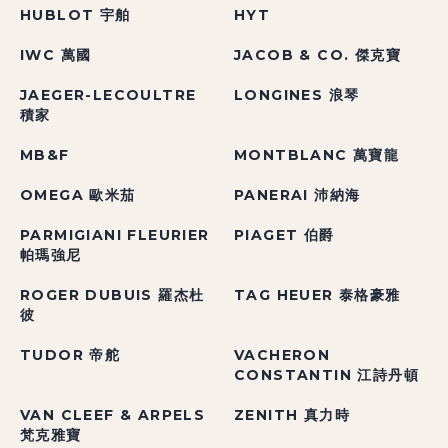
HUBLOT 宇舶
HYT
IWC 萬國
JACOB & CO. 傑克寶
JAEGER-LECOULTRE
LONGINES 浪琴
積家
MB&F
MONTBLANC 萬寶龍
OMEGA 歐米茄
PANERAI 沛納海
PARMIGIANI FLEURIER
PIAGET 伯爵
帕瑪強尼
ROGER DUBUIS 羅杰杜
TAG HEUER 泰格豪雅
彼
TUDOR 帝舵
VACHERON
CONSTANTIN 江詩丹頓
VAN CLEEF & ARPELS
ZENITH 真力時
梵克雅寶