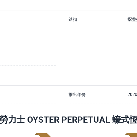
錶扣
摺疊
推出年份
202
勞力士 OYSTER PERPETUAL 蠔式