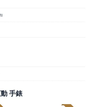
扣
0
恆動 手錶