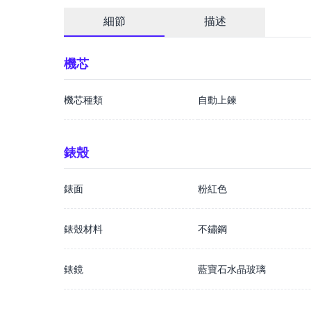
細節
描述
機芯
機芯種類
自動上鍊
錶殼
錶面
粉紅色
錶殼材料
不鏽鋼
錶鏡
藍寶石水晶玻璃