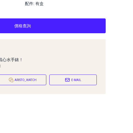
配件: 有盒
價格查詢
找心水手錶！
：
ARISTO_WATCH
E-MAIL