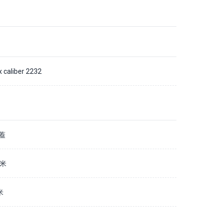
x caliber 2232
蓋
毫米
米