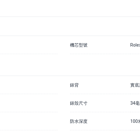
機芯型號
Role
錶背
實底
錶殼尺寸
34
防水深度
100