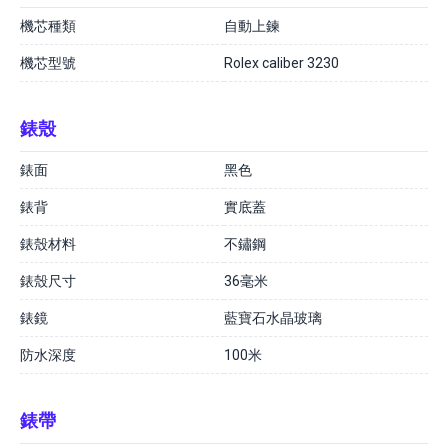
機芯種類
自動上鍊
機芯型號
Rolex caliber 3230
錶殼
錶面
黑色
錶背
實底蓋
錶殼材料
不鏽鋼
錶殼尺寸
36毫米
錶鏡
藍寶石水晶玻璃
防水深度
100米
錶帶