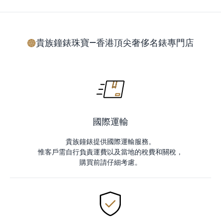
貴族鐘錶珠寶—香港頂尖奢侈名錶專門店
國際運輸
貴族鐘錶提供國際運輸服務。
惟客戶需自行負責運費以及當地的稅費和關稅，
購買前請仔細考慮。