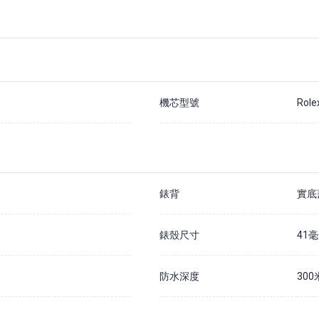
機芯型號
Role
錶背
實底
錶殼尺寸
41
防水深度
300