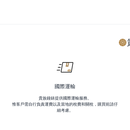
國際運輸
貴族鐘錶提供國際運輸服務。
惟客戶需自行負責運費以及當地的稅費和關稅，購買前請仔
細考慮。