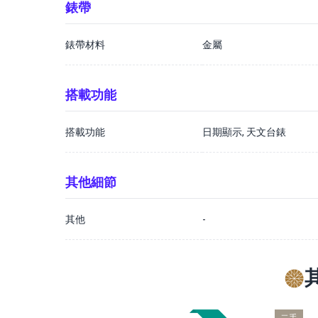
錶帶
錶帶材料
金屬
搭載功能
搭載功能
日期顯示, 天文台錶
其他細節
其他
-