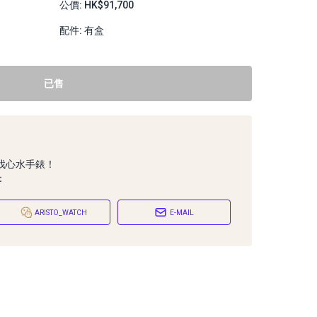
公價: HK$91,700
配件: 有盒
已售
找心水手錶！
：
ARISTO_WATCH
E-MAIL