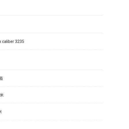
x caliber 3235
蓋
毫米
米