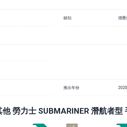
錶扣
摺疊
推出年份
202
其他 勞力士 SUBMARINER 潛航者型