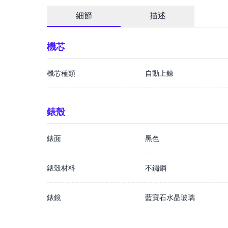
細節
描述
機芯
機芯種類
自動上鍊
錶殼
錶面
黑色
錶殼材料
不鏽鋼
錶鏡
藍寶石水晶玻璃