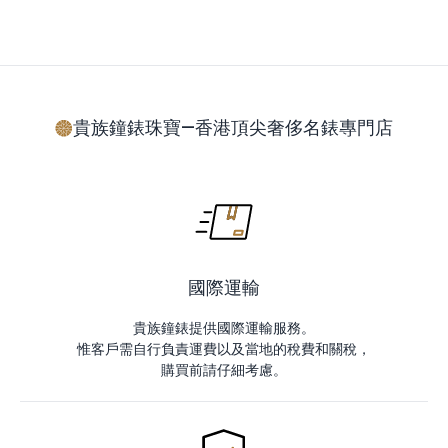
貴族鐘錶珠寶—香港頂尖奢侈名錶專門店
國際運輸
貴族鐘錶提供國際運輸服務。
惟客戶需自行負責運費以及當地的稅費和關稅，
購買前請仔細考慮。