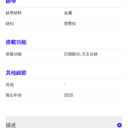
錶帶
錶帶材料
金屬
錶扣
摺疊扣
搭載功能
搭載功能
日期顯示, 天文台錶
其他細節
其他
-
推出年份
2020
描述