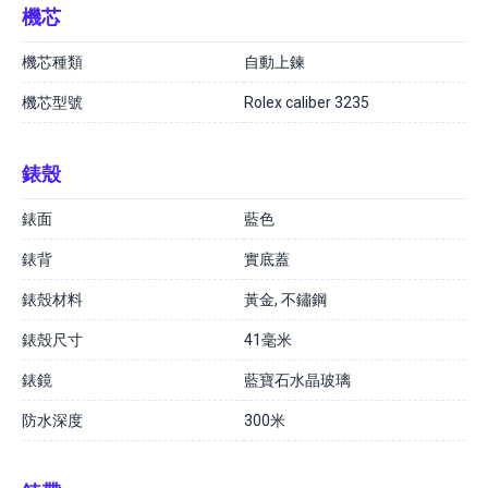
機芯
機芯種類
自動上鍊
機芯型號
Rolex caliber 3235
錶殼
錶面
藍色
錶背
實底蓋
錶殼材料
黃金, 不鏽鋼
錶殼尺寸
41毫米
錶鏡
藍寶石水晶玻璃
防水深度
300米