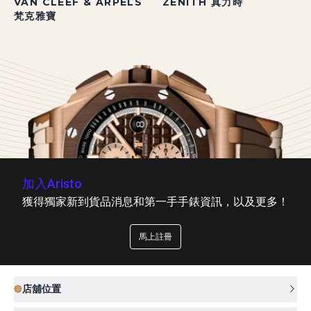
VAN CLEEF & ARPELS
ZENITH 真力時
梵克雅寶
加入Aristo
獲得獨家新到貨品消息和第一手手錶資訊，以及更多！
馬上註冊
店舖位置