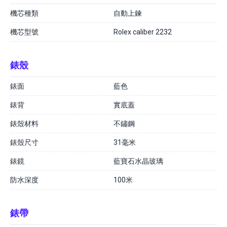
機芯種類
自動上鍊
機芯型號
Rolex caliber 2232
錶殼
錶面
藍色
錶背
實底蓋
錶殼材料
不鏽鋼
錶殼尺寸
31毫米
錶鏡
藍寶石水晶玻璃
防水深度
100米
錶帶