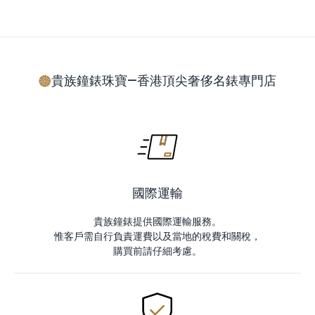
貴族鐘錶珠寶—香港頂尖奢侈名錶專門店
國際運輸
貴族鐘錶提供國際運輸服務。
惟客戶需自行負責運費以及當地的稅費和關稅，
購買前請仔細考慮。