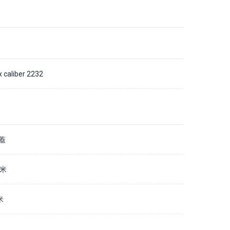
x caliber 2232
蓋
毫米
米