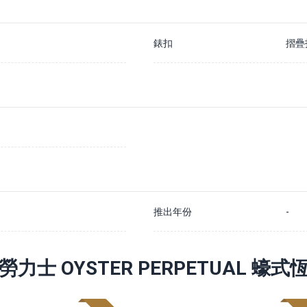
錶扣
摺疊
推出年份
-
勞力士 OYSTER PERPETUAL 蠔式