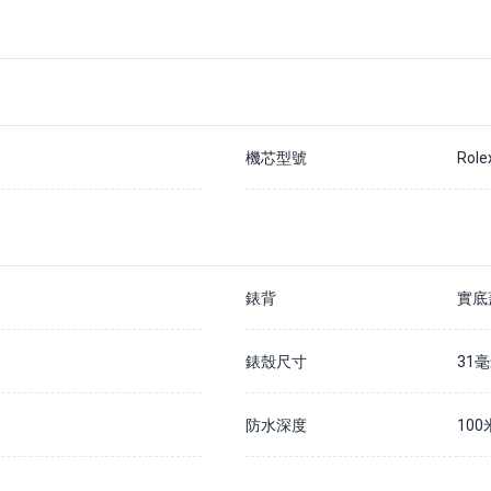
機芯型號
Role
錶背
實底
錶殼尺寸
31
防水深度
100