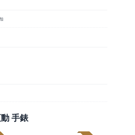
扣
恆動 手錶