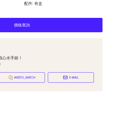
配件: 有盒
價格查詢
找心水手錶！
：
ARISTO_WATCH
E-MAIL