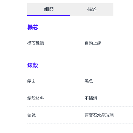
細節
描述
機芯
機芯種類
自動上鍊
錶殼
錶面
黑色
錶殼材料
不鏽鋼
錶鏡
藍寶石水晶玻璃