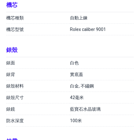
機芯
機芯種類
自動上鍊
機芯型號
Rolex caliber 9001
錶殼
錶面
白色
錶背
實底蓋
錶殼材料
白金, 不鏽鋼
錶殼尺寸
42毫米
錶鏡
藍寶石水晶玻璃
防水深度
100米