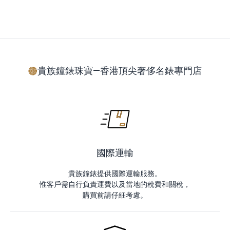
貴族鐘錶珠寶—香港頂尖奢侈名錶專門店
國際運輸
貴族鐘錶提供國際運輸服務。
惟客戶需自行負責運費以及當地的稅費和關稅，
購買前請仔細考慮。