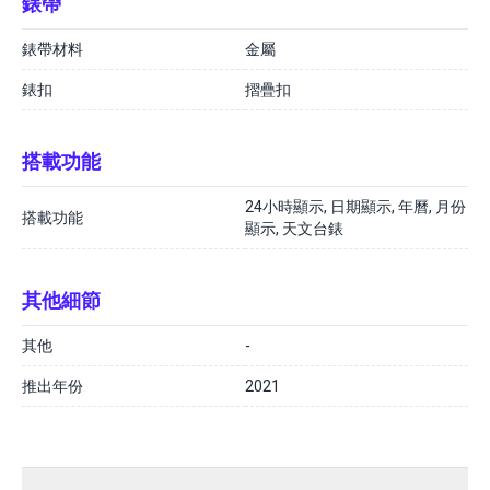
錶帶
錶帶材料
金屬
錶扣
摺疊扣
搭載功能
24小時顯示, 日期顯示, 年曆, 月份
搭載功能
顯示, 天文台錶
其他細節
其他
-
推出年份
2021