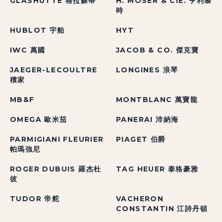
GLASHÜTTE 格拉蘇蒂
H. MOSER & CIE. 亨利慕
時
HUBLOT 宇舶
HYT
IWC 萬國
JACOB & CO. 傑克寶
JAEGER-LECOULTRE
LONGINES 浪琴
積家
MB&F
MONTBLANC 萬寶龍
OMEGA 歐米茄
PANERAI 沛納海
PARMIGIANI FLEURIER
PIAGET 伯爵
帕瑪強尼
ROGER DUBUIS 羅杰杜
TAG HEUER 泰格豪雅
彼
TUDOR 帝舵
VACHERON
CONSTANTIN 江詩丹頓