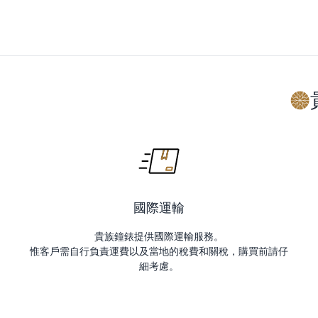
國際運輸
貴族鐘錶提供國際運輸服務。
惟客戶需自行負責運費以及當地的稅費和關稅，購買前請仔
細考慮。