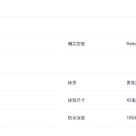
機芯型號
Role
錶背
實底
錶殼尺寸
42
防水深度
100