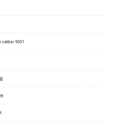
x caliber 9001
蓋
毫米
米