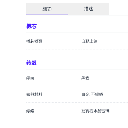
細節
描述
機芯
機芯種類
自動上鍊
錶殼
錶面
黑色
錶殼材料
白金, 不鏽鋼
錶鏡
藍寶石水晶玻璃