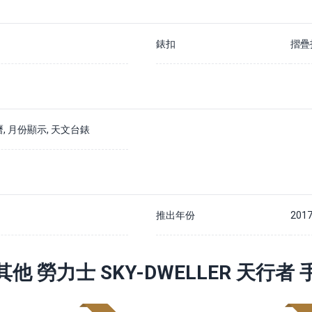
錶扣
摺疊
曆, 月份顯示, 天文台錶
推出年份
201
其他 勞力士 SKY-DWELLER 天行者 