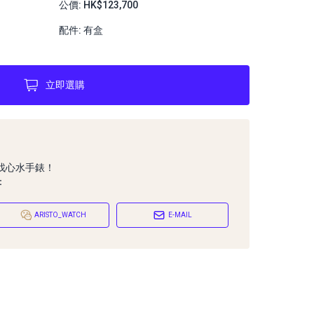
公價: HK$123,700
配件: 有盒
立即選購
找心水手錶！
：
ARISTO_WATCH
E-MAIL