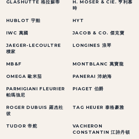
GLASHÜTTE 格拉蘇蒂
H. MOSER & CIE. 亨利慕
時
HUBLOT 宇舶
HYT
IWC 萬國
JACOB & CO. 傑克寶
JAEGER-LECOULTRE
LONGINES 浪琴
積家
MB&F
MONTBLANC 萬寶龍
OMEGA 歐米茄
PANERAI 沛納海
PARMIGIANI FLEURIER
PIAGET 伯爵
帕瑪強尼
ROGER DUBUIS 羅杰杜
TAG HEUER 泰格豪雅
彼
TUDOR 帝舵
VACHERON
CONSTANTIN 江詩丹頓