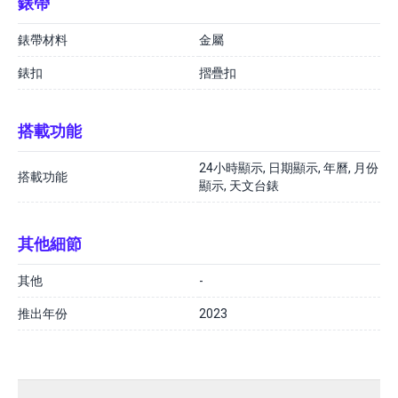
錶帶
錶帶材料
金屬
錶扣
摺疊扣
搭載功能
24小時顯示, 日期顯示, 年曆, 月份
搭載功能
顯示, 天文台錶
其他細節
其他
-
推出年份
2023