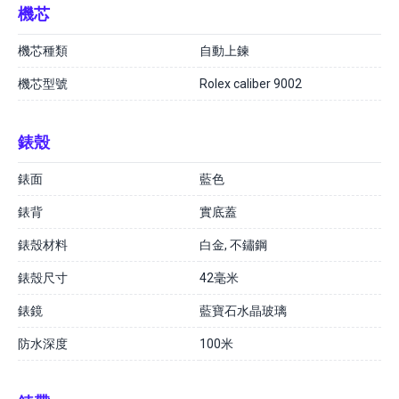
機芯
機芯種類
自動上鍊
機芯型號
Rolex caliber 9002
錶殼
錶面
藍色
錶背
實底蓋
錶殼材料
白金, 不鏽鋼
錶殼尺寸
42毫米
錶鏡
藍寶石水晶玻璃
防水深度
100米