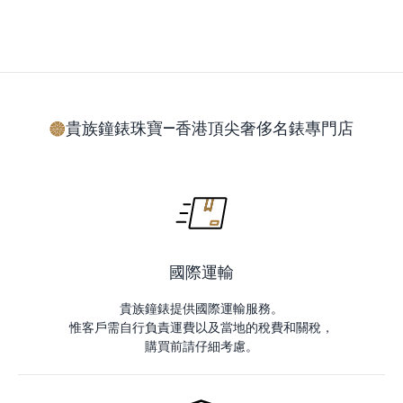
貴族鐘錶珠寶—香港頂尖奢侈名錶專門店
國際運輸
貴族鐘錶提供國際運輸服務。
惟客戶需自行負責運費以及當地的稅費和關稅，
購買前請仔細考慮。