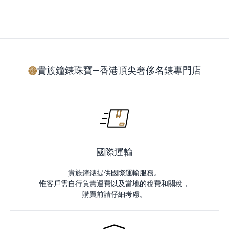
貴族鐘錶珠寶—香港頂尖奢侈名錶專門店
國際運輸
貴族鐘錶提供國際運輸服務。
惟客戶需自行負責運費以及當地的稅費和關稅，
購買前請仔細考慮。