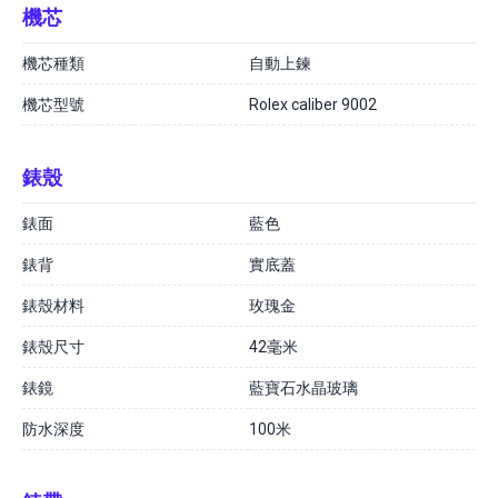
機芯
機芯種類
自動上鍊
機芯型號
Rolex caliber 9002
錶殼
錶面
藍色
錶背
實底蓋
錶殼材料
玫瑰金
錶殼尺寸
42毫米
錶鏡
藍寶石水晶玻璃
防水深度
100米