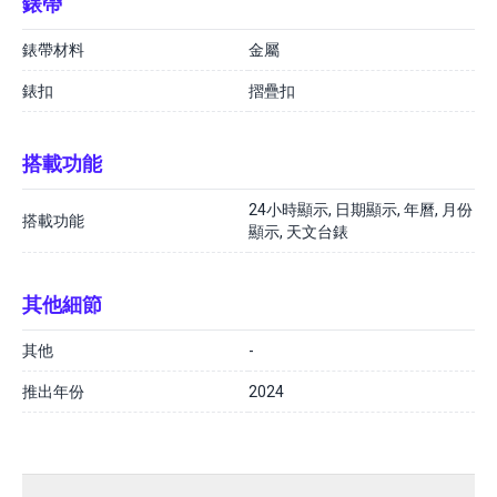
錶帶
錶帶材料
金屬
錶扣
摺疊扣
搭載功能
24小時顯示, 日期顯示, 年曆, 月份
搭載功能
顯示, 天文台錶
其他細節
其他
-
推出年份
2024