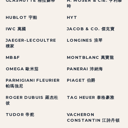
GLASHÜTTE 格拉蘇蒂
H. MOSER & CIE. 亨利慕
時
HUBLOT 宇舶
HYT
IWC 萬國
JACOB & CO. 傑克寶
JAEGER-LECOULTRE
LONGINES 浪琴
積家
MB&F
MONTBLANC 萬寶龍
OMEGA 歐米茄
PANERAI 沛納海
PARMIGIANI FLEURIER
PIAGET 伯爵
帕瑪強尼
ROGER DUBUIS 羅杰杜
TAG HEUER 泰格豪雅
彼
TUDOR 帝舵
VACHERON
CONSTANTIN 江詩丹頓