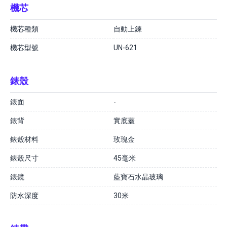
機芯
機芯種類
自動上鍊
機芯型號
UN-621
錶殼
錶面
-
錶背
實底蓋
錶殼材料
玫瑰金
錶殼尺寸
45毫米
錶鏡
藍寶石水晶玻璃
防水深度
30米