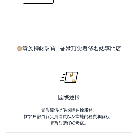
貴族鐘錶珠寶—香港頂尖奢侈名錶專門店
國際運輸
貴族鐘錶提供國際運輸服務。
惟客戶需自行負責運費以及當地的稅費和關稅，
購買前請仔細考慮。