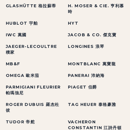
GLASHÜTTE 格拉蘇蒂
H. MOSER & CIE. 亨利慕
時
HUBLOT 宇舶
HYT
IWC 萬國
JACOB & CO. 傑克寶
JAEGER-LECOULTRE
LONGINES 浪琴
積家
MB&F
MONTBLANC 萬寶龍
OMEGA 歐米茄
PANERAI 沛納海
PARMIGIANI FLEURIER
PIAGET 伯爵
帕瑪強尼
ROGER DUBUIS 羅杰杜
TAG HEUER 泰格豪雅
彼
TUDOR 帝舵
VACHERON
CONSTANTIN 江詩丹頓