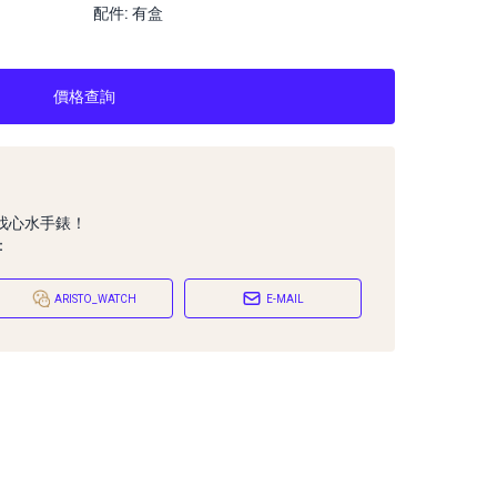
配件: 有盒
價格查詢
找心水手錶！
：
ARISTO_WATCH
E-MAIL