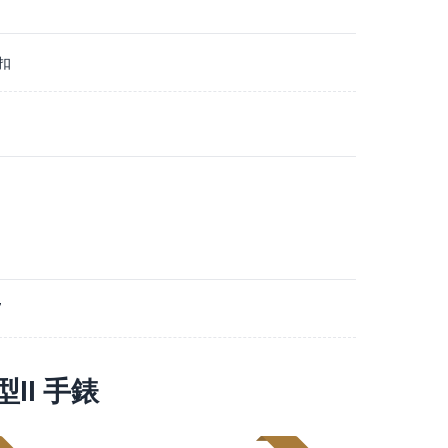
扣
7
型II 手錶