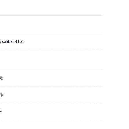
x caliber 4161
蓋
毫米
米