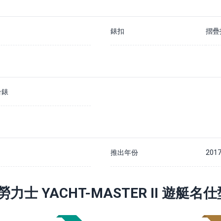
錶扣
摺疊
台錶
推出年份
201
勞力士 YACHT-MASTER II 遊艇名仕