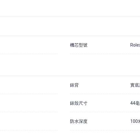
機芯型號
Role
錶背
實底
錶殼尺寸
44
防水深度
100