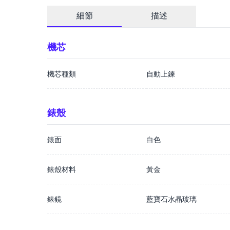
細節
描述
機芯
機芯種類
自動上鍊
錶殼
錶面
白色
錶殼材料
黃金
錶鏡
藍寶石水晶玻璃