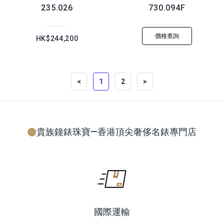
235.026
730.094F
價格查詢
HK$244,200
<
1
2
>
貴族鐘錶珠寶—香港頂尖奢侈名錶專門店
國際運輸