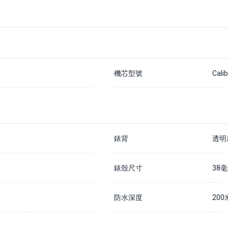
支付20%訂金以確保您在該手錶的預訂佇列中
除非我們無法履行您的訂單，否則訂金不予退還
通常情況下，我們預計訂購時間為 7 - 14 個工作日內
如果需要更長訂購時間，我們會儘快通知您
請在貨到公司的30天內結清全款，否則訂金將被沒收並不予退還
詳情請瀏覽我們的
預購訂金政策
機芯型號
Cali
錶背
透明
錶殼尺寸
38
防水深度
200