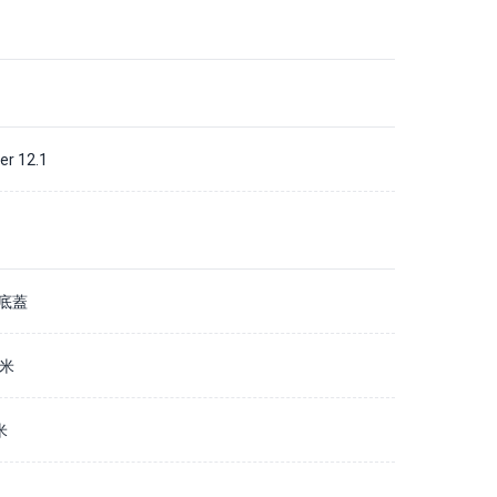
ber 12.1
底蓋
毫米
米