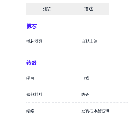
細節
描述
機芯
機芯種類
自動上鍊
錶殼
錶面
白色
錶殼材料
陶瓷
錶鏡
藍寶石水晶玻璃