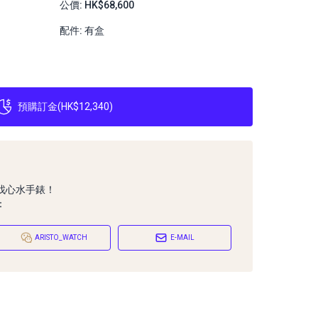
公價: HK$68,600
配件: 有盒
預購訂金
(
HK$12,340
)
找心水手錶！
：
ARISTO_WATCH
E-MAIL