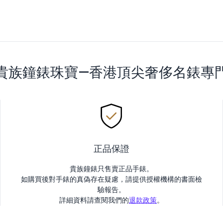
貴族鐘錶珠寶—香港頂尖奢侈名錶專
正品保證
貴族鐘錶只售賣正品手錶。
如購買後對手錶的真偽存在疑慮，請提供授權機構的書面檢
驗報告。
詳細資料請查閱我們的
退款政策
。