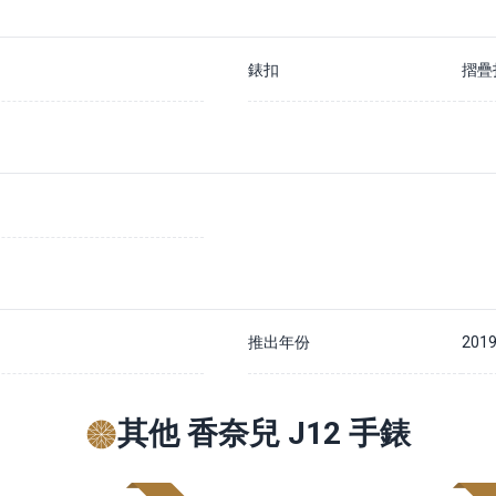
錶扣
摺疊
推出年份
201
其他 香奈兒 J12 手錶