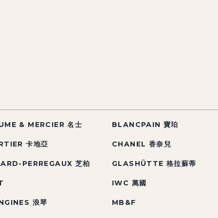
UME & MERCIER 名士
BLANCPAIN 寶珀
RTIER 卡地亞
CHANEL 香奈兒
RARD-PERREGAUX 芝柏
GLASHÜTTE 格拉蘇蒂
T
IWC 萬國
NGINES 浪琴
MB&F